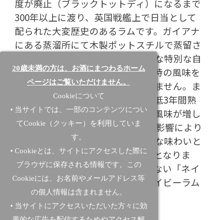
度が廃止（ブラックトットディ）になるまで
300年以上に渡り、英国戦艦上で日当として
配られた大変歴史のあるラムです。ガイアナ
にある蒸溜所にて木製ポットスチルで蒸留さ
れることにより「フルでリッチ」な特別な自
20歳未満の方は、お酒にまつわるホーム
然な味わいが得られます。この独特の風味を
ページはご覧いただけません。
他のスチルで実現することはできません。ま
Cookieについて
たチャードオークバーボン樽で最低3年間熟
• 当サイトでは、一部のコンテンツについ
成されることにより、滑らかさと風味が増し
てCookie（クッキー）を利用していま
ます。 またガイアナの熱帯気候の影響により
す。
熟成が進み、独特の風味、リッチな味わいと
• Cookieとは、サイトにアクセスした際に
スムースなまろやかさのあるラムとなりま
ブラウザに保存される情報です。この
す。木製スチルで蒸留のされていない「ネイ
Cookieには、お名前やメールアドレス等
ビースタイル」のラムと本物のネイビーラム
の個人情報は含まれません。
をお間違えなく！
• 当サイトにアクセスいただいた方々に効
果的な広告を配信するためやアクセス解